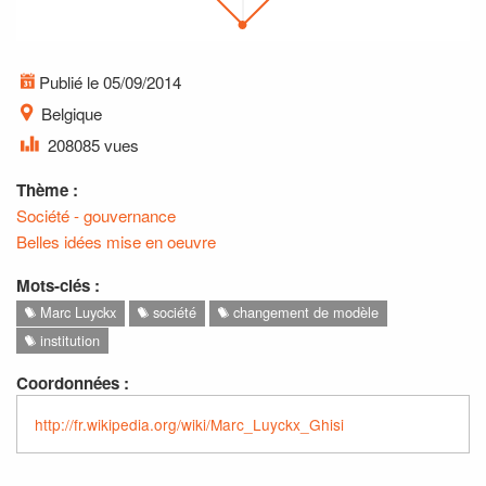
Publié le 05/09/2014
Belgique
208085 vues
Thème :
Société - gouvernance
Belles idées mise en oeuvre
Mots-clés :
Marc Luyckx
société
changement de modèle
institution
Coordonnées :
http://fr.wikipedia.org/wiki/Marc_Luyckx_Ghisi