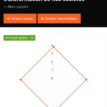
Marc Luyckx
Version courte
Version intermédiaire
Impact global : 16
4
3
2
1
0