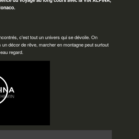
ience du voyage au long cours avec la VIA ALPINA,
 Monaco.
ontrés, c'est tout un univers qui se dévoile. On
ns un décor de rêve, marcher en montagne peut surtout
veau regard.