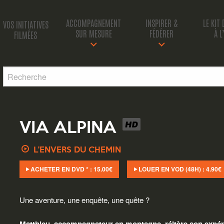
ACCOMPAGNEMENT
INSPIRER &
LE KIT
VOS INITIATIVES
SUR MESURE
FÉDÉRER
À L
FILMÉES
VIA ALPINA
L'ENVERS DU CHEMIN
ACHETER EN DVD * :
15.00
€
LOUER EN VOD (48H) :
4.90
€
Une aventure, une enquête, une quête ?