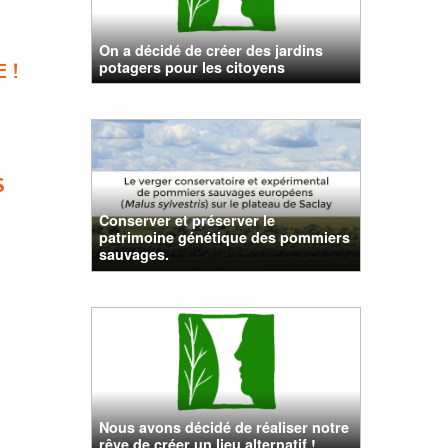
On a décidé de créer des jardins
potagers pour les citoyens
 !
S
Conserver et préserver le
patrimoine génétique des pommiers
sauvages.
Nous avons décidé de réaliser notre
rêve de créer un lieu alternatif !