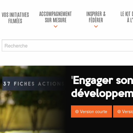
ACCOMPAGNEMENT
INSPIRER &
LE KIT
VOS INITIATIVES
SUR MESURE
FÉDÉRER
À L
FILMÉES
'
Engager son 
développem
Version courte
Versi