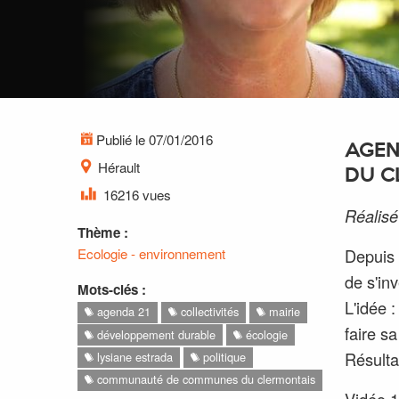
Publié le 07/01/2016
AGEN
Hérault
DU C
16216 vues
Réalisé
Thème :
Ecologie - environnement
Depuis
de s'in
Mots-clés :
L'idée 
agenda 21
collectivités
mairie
faire s
développement durable
écologie
Résulta
lysiane estrada
politique
communauté de communes du clermontais