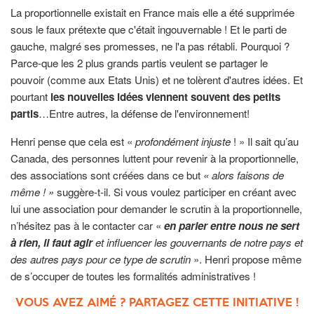
La proportionnelle existait en France mais elle a été supprimée
sous le faux prétexte que c'était ingouvernable ! Et le parti de
gauche, malgré ses promesses, ne l'a pas rétabli. Pourquoi ?
Parce-que les 2 plus grands partis veulent se partager le
pouvoir (comme aux Etats Unis) et ne tolèrent d'autres idées. Et
pourtant
les nouvelles idées viennent souvent des petits
partis
…Entre autres, la défense de l'environnement!
Henri pense que cela est «
profondément injuste
! » Il sait qu’au
Canada, des personnes luttent pour revenir à la proportionnelle,
des associations sont créées dans ce but
« alors faisons de
même ! »
suggère-t-il. Si vous voulez participer en créant avec
lui une association pour demander le scrutin à la proportionnelle,
n’hésitez pas à le contacter car «
en parler entre nous ne sert
à rien,
il faut agir
et influencer les gouvernants de notre pays et
des autres pays pour ce type de scrutin
». Henri propose même
de s’occuper de toutes les formalités administratives !
VOUS AVEZ AIMÉ ? PARTAGEZ CETTE INITIATIVE !