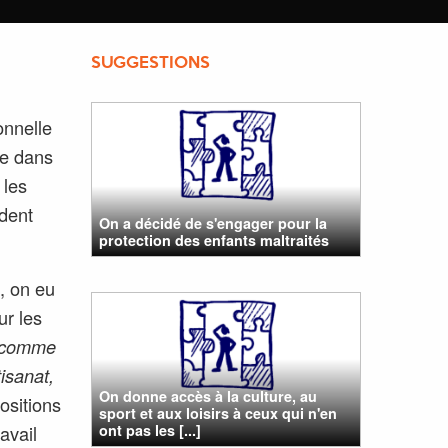
SUGGESTIONS
onnelle
be dans
 les
ndent
On a décidé de s'engager pour la
protection des enfants maltraités
, on eu
ur les
es comme
tisanat,
On donne accès à la culture, au
ositions
sport et aux loisirs à ceux qui n'en
ont pas les [...]
avail