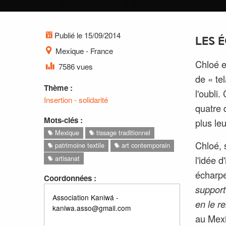
Publié le 15/09/2014
LES 
Mexique - France
Chloé e
7586 vues
de « te
Thème :
l'oubli
Insertion - solidarité
quatre 
Mots-clés :
plus leu
Mexique
tissage traditionnel
Chloé, 
patrimoine textile
art contemporain
artisanat
l'idée 
écharpe
Coordonnées :
support 
Association Kaniwá -
en le r
kaniwa.asso@gmail.com
au Mexiq