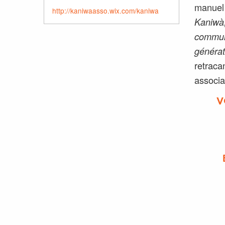
manuel 
http://kaniwaasso.wix.com/kaniwa
Kaniwà,
communi
générat
retracan
associa
V