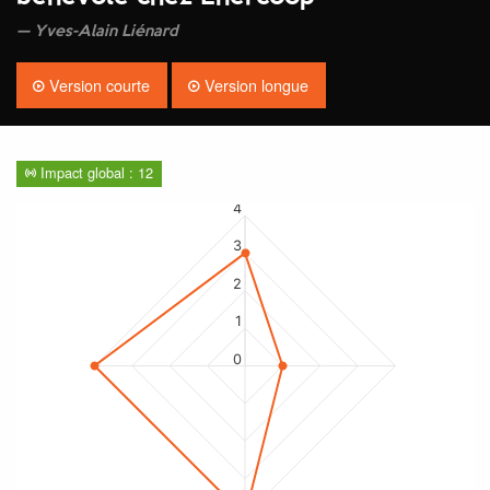
Yves-Alain Liénard
Version courte
Version longue
Impact global : 12
4
3
2
1
0