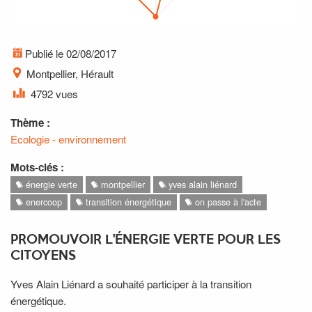
Publié le 02/08/2017
Montpellier, Hérault
4792 vues
Thème :
Ecologie - environnement
Mots-clés :
énergie verte
montpellier
yves alain liénard
enercoop
transition énergétique
on passe à l'acte
PROMOUVOIR L'ÉNERGIE VERTE POUR LES
CITOYENS
Yves Alain Liénard a souhaité participer à la transition
énergétique.