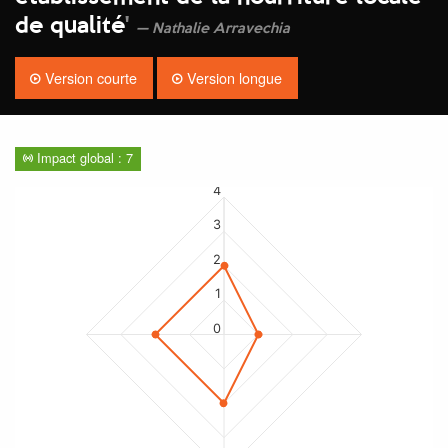
de qualité
'
Nathalie Arravechia
Version courte
Version longue
Impact global : 7
4
3
2
1
0