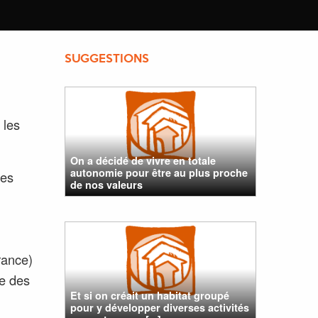
SUGGESTIONS
 les
On a décidé de vivre en totale
autonomie pour être au plus proche
les
de nos valeurs
France)
se des
Et si on créait un habitat groupé
pour y développer diverses activités