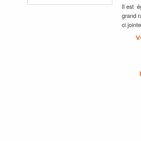
Il est é
grand r
ci jointe
V