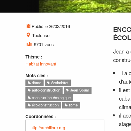
Publié le 26/02/2016
ENCO
Toulouse
ÉCOL
9701 vues
Jean a 
Thème :
constru
Habitat innovant
il a 
Mots-clés :
d'aut
dôme
écohabitat
il es
auto-construction
Jean Soum
caban
construction écologique
éco-construction
zome
clima
il a
Coordonnées :
stag
http://archilibre.org