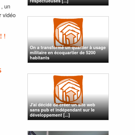
respectueuses [...]
 , un
r vidéo
 !
On a transformé un quartier à usage
militaire en écoquartier de 5200
habitants
S
J'ai décidé de créer un site web
sans pub et indépendant sur le
développement [...]