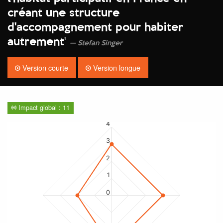
créant une structure
d'accompagnement pour habiter
autrement
'
Stefan Singer
Version courte
Version longue
Impact global : 11
4
3
2
1
0