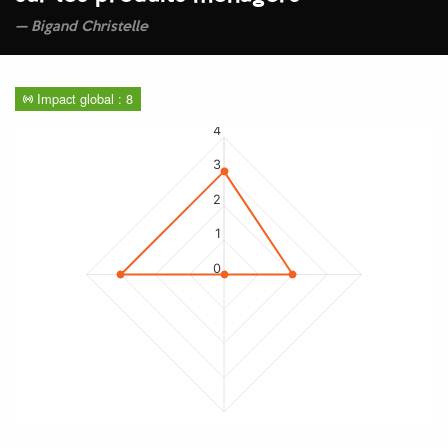
Bigand Christelle
Impact global : 8
4
3
2
1
0