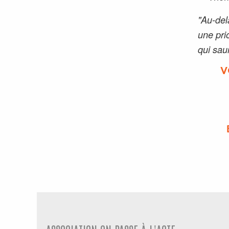
"Au-del
une pri
qui sau
V