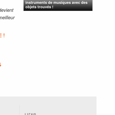
instruments de musiques avec des
objets trouvés !
devient
meilleur
 !
S