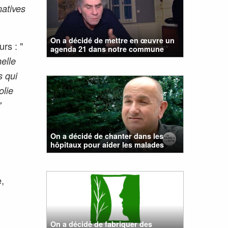
natives
On a décidé de mettre en œuvre un
rs : "
agenda 21 dans notre commune
elle
s qui
olie
"
On a décidé de chanter dans les
hôpitaux pour aider les malades
,
On a décidé de fabriquer des