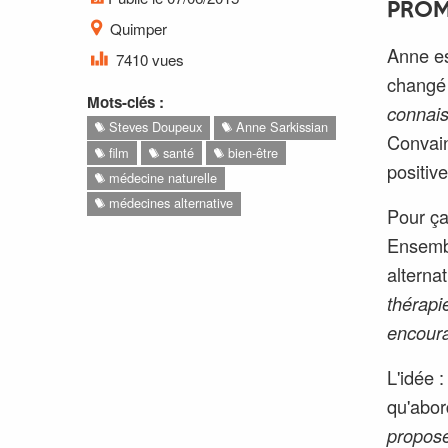
PROM
Quimper
Anne es
7410 vues
changé 
Mots-clés :
connais
Steves Doupeux
Anne Sarkissian
Convain
film
santé
bien-être
positive
médecine naturelle
médecines alternative
Pour ça
Ensembl
alterna
thérapi
encoura
L'idée 
qu'abor
propose