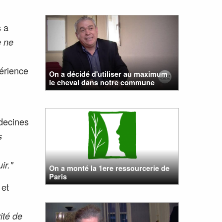
s a
e ne
érience
On a décidé d'utiliser au maximum
le cheval dans notre commune
édecines
s
ir."
On a monté la 1ere ressourcerie de
Paris
 et
ité de