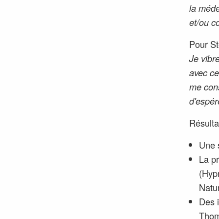
la méde
et/ou c
Pour St
Je vibr
avec ce
me consu
d'espér
Résulta
Une s
La pr
(Hyp
Natur
Des i
Thom