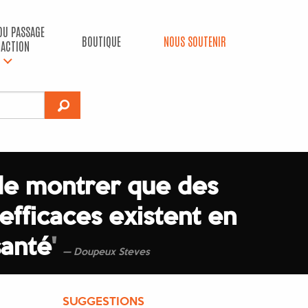
 DU PASSAGE
BOUTIQUE
NOUS SOUTENIR
’ACTION
 de montrer que des
 efficaces existent en
santé
'
Doupeux Steves
SUGGESTIONS