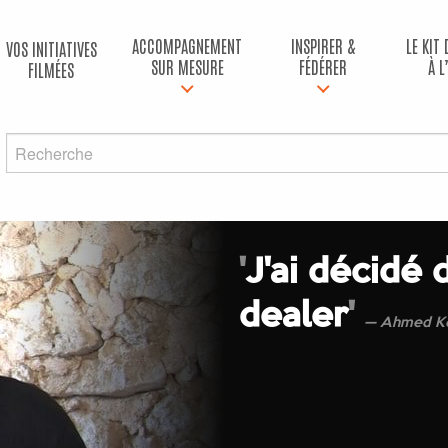
ACCOMPAGNEMENT
INSPIRER &
LE KIT
VOS INITIATIVES
SUR MESURE
FÉDÉRER
À L
FILMÉES
'
J'ai décidé 
dealer
'
Ahmed K