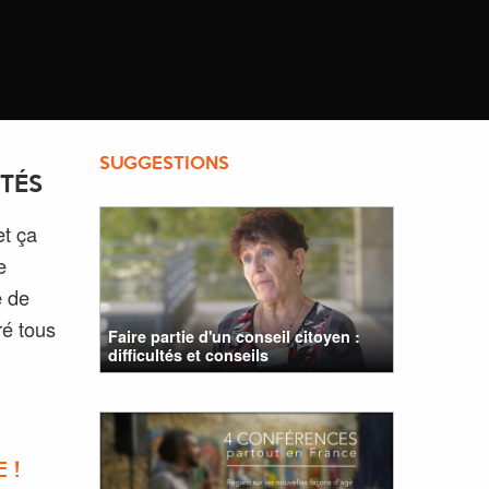
SUGGESTIONS
ITÉS
et ça
e
e de
ré tous
Faire partie d'un conseil citoyen :
difficultés et conseils
 !