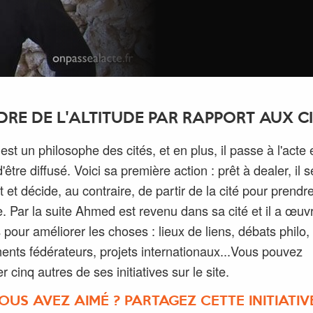
DRE DE L'ALTITUDE PAR RAPPORT AUX C
st un philosophe des cités, et en plus, il passe à l'acte 
'être diffusé. Voici sa première action : prêt à dealer, il s
t et décide, au contraire, de partir de la cité pour prendr
ude. Par la suite Ahmed est revenu dans sa cité et il a œuv
 pour améliorer les choses : lieux de liens, débats philo,
nts fédérateurs, projets internationaux...Vous pouvez
r cinq autres de ses initiatives sur le site.
OUS AVEZ AIMÉ ? PARTAGEZ CETTE INITIATIVE