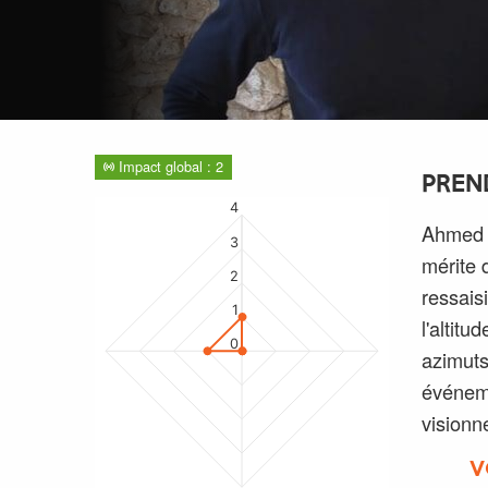
Impact global : 2
PREN
4
Ahmed e
3
mérite d
2
ressaisi
1
l'altit
0
azimuts
événeme
visionne
V