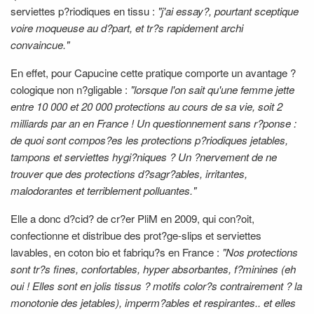
serviettes p?riodiques en tissu :
"j'ai essay?, pourtant sceptique
voire moqueuse au d?part, et tr?s rapidement archi
convaincue."
En effet, pour Capucine cette pratique comporte un avantage ?
cologique non n?gligable :
"lorsque l'on sait qu'une femme jette
entre 10 000 et 20 000 protections au cours de sa vie, soit 2
milliards par an en France ! Un questionnement sans r?ponse :
de quoi sont compos?es les protections p?riodiques jetables,
tampons et serviettes hygi?niques ? Un ?nervement de ne
trouver que des protections d?sagr?ables, irritantes,
malodorantes et terriblement polluantes."
Elle a donc d?cid? de cr?er PliM en 2009, qui con?oit,
confectionne et distribue des prot?ge-slips et serviettes
lavables, en coton bio et fabriqu?s en France :
"Nos protections
sont tr?s fines, confortables, hyper absorbantes, f?minines (eh
oui ! Elles sont en jolis tissus ? motifs color?s contrairement ? la
monotonie des jetables), imperm?ables et respirantes.. et elles