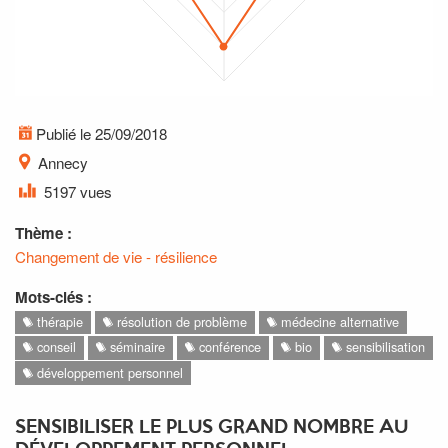
Publié le 25/09/2018
Annecy
5197 vues
Thème :
Changement de vie - résilience
Mots-clés :
thérapie
résolution de problème
médecine alternative
conseil
séminaire
conférence
bio
sensibilisation
développement personnel
SENSIBILISER LE PLUS GRAND NOMBRE AU