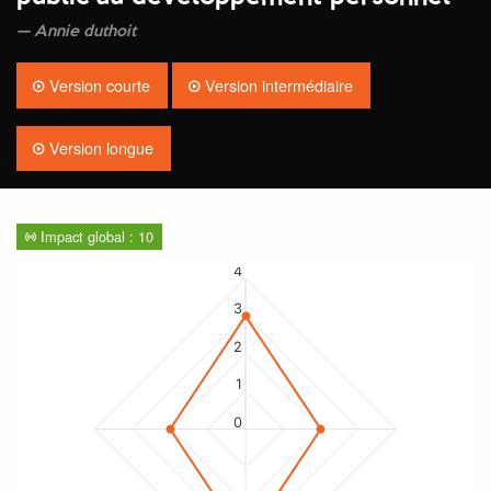
Annie duthoit
Version courte
Version intermédiaire
Version longue
Impact global : 10
4
3
2
1
0