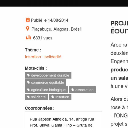
Publié le 14/08/2014
PROJ
Piaçabuçu, Alagoas, Brésil
ÉQUI
6831 vues
Aroeira
Thème :
deuxièm
Insertion - solidarité
Engenho
Mots-clés :
produc
développement durable
un sala
commerce équitable
à une v
agriculture biologique
association
solidarité
insertion
Alors q
rose à 
Coordonnées :
- l’ONG
Rua Japson Almeida, 14, antiga rua
projet 
Prof. Sinval Gama Filho – Gruta de