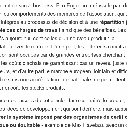
pant ce social business, Eco-Engenho a réussi le pari d
 les comportements des membres de l’association, qui 
 intégrés au processus de décision et à une
répartition 
le des charges de travail
ainsi que des bénéfices. Les
tés aujourd’hui, sont celles d’un nouveau produit : la
tation avec le marché. D’une part, les différents circuits 
ution sont occupés par de grandes entreprises cherchant 
 les coûts d’achats ne garantissant pas un revenu juste 
eurs, et d’autre part le marché européen, lointain et diffi
ble sans une accréditation internationale, ne permettent
er encore les stocks produits.
une des raisons de cet article : faire connaître le produit, 
 les idées de développement qui sont derrière, mais aussi
er le système imposé par des organismes de certifi
ique ou équitable
- exemple de Max Havelaar, avec un d