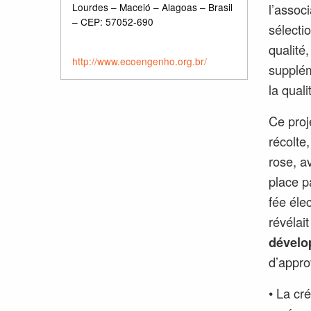
l’assoc
Lourdes – Maceió – Alagoas – Brasil
– CEP: 57052-690
sélecti
qualité
http://www.ecoengenho.org.br/
suppléme
la quali
Ce proj
récolte
rose, a
place p
fée éle
révélai
dévelo
d’appro
• La cr