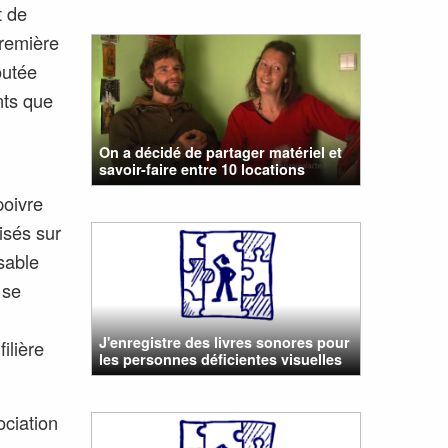
t de
première
outée
ants que
On a décidé de partager matériel et
savoir-faire entre 10 locations
poivre
isés sur
nsable
 se
J'enregistre des livres sonores pour
ilière
les personnes déficientes visuelles
ociation