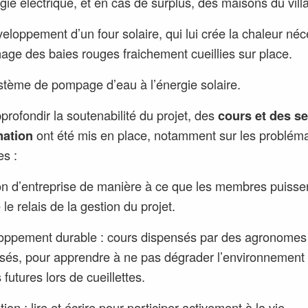
gie électrique, et en cas de surplus, des maisons du vill
veloppement d’un four solaire, qui lui crée la chaleur né
age des baies rouges fraichement cueillies sur place.
stème de pompage d’eau à l’énergie solaire.
profondir la soutenabilité du projet, des
cours et des s
mation
ont été mis en place, notamment sur les problém
es :
on d’entreprise de manière à ce que les membres puisse
le relais de la gestion du projet.
oppement durable : cours dispensés par des agronomes
isés, pour apprendre à ne pas dégrader l’environnement 
 futures lors de cueillettes.
ion : lire et écrire pour participer activement à la vie