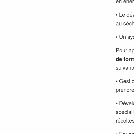
en éner
• Le dé
au séch
• Un sy
Pour ap
de for
suivant
• Gesti
prendre 
• Dével
spécial
récoltes
• Educat