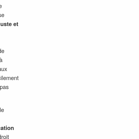
e
se
juste et
de
à
aux
cilement
 pas
le
cation
roit