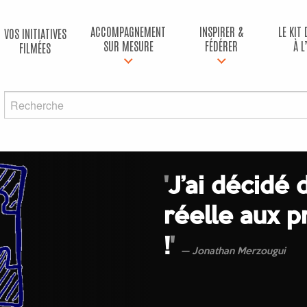
ACCOMPAGNEMENT
INSPIRER &
LE KIT
VOS INITIATIVES
SUR MESURE
FÉDÉRER
À L
FILMÉES
'
J’ai décidé 
réelle aux p
!
'
Jonathan Merzougui