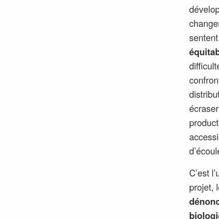
dévelop
changer
sentent
équitab
difficul
confron
distrib
écraser
product
accessi
d’écoul
C’est l’
projet,
dénonc
biolog