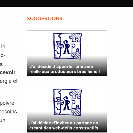
SUGGESTIONS
 le
co-
ux
J’ai décidé d’apporter une aide
cevoir
réelle aux producteurs brésiliens !
ergie et
 poivre
 besoins
 un
J'ai décidé d'inviter au partage en
créant des web-défis constructifs