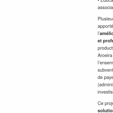
associa
Plusieur
apporté
l’
amélio
et pro
product
Aroeira
l’ensem
subvent
de paye
(admini
investi
Ce pro
solutio