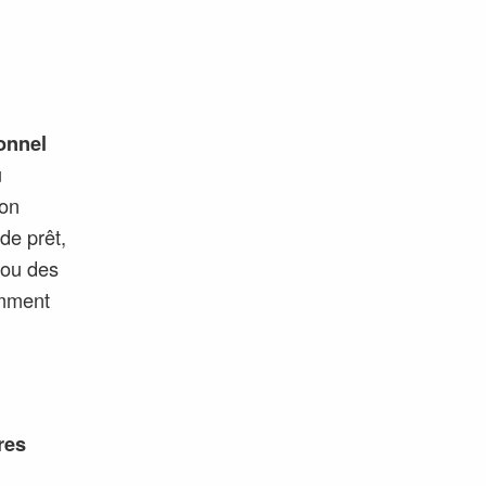
onnel
u
ion
de prêt,
 ou des
amment
res