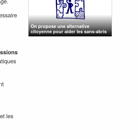
age.
cessaire
On propose une alternative
citoyenne pour aider les sans-abris
essions
atiques
nt
et les