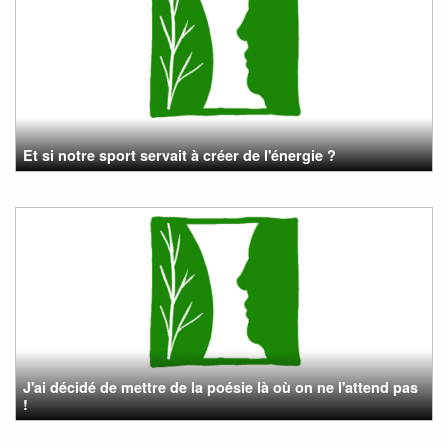
Et si notre sport servait à créer de l'énergie ?
J'ai décidé de mettre de la poésie là où on ne l'attend pas
!