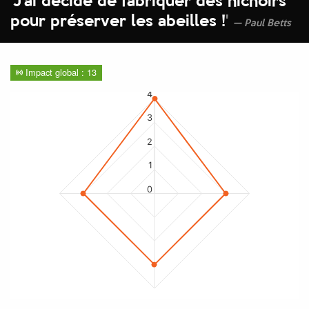
'
J’ai décidé de fabriquer des nichoirs
pour préserver les abeilles !
'
Paul Betts
Impact global : 13
4
3
2
1
0