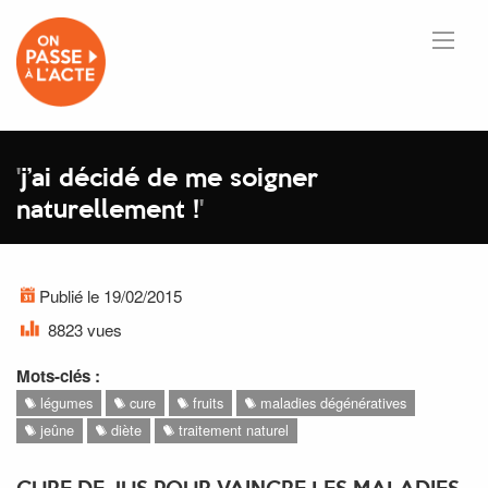
'
j’ai décidé de me soigner
naturellement !
'
Publié le 19/02/2015
8823 vues
Mots-clés :
légumes
cure
fruits
maladies dégénératives
jeûne
diète
traitement naturel