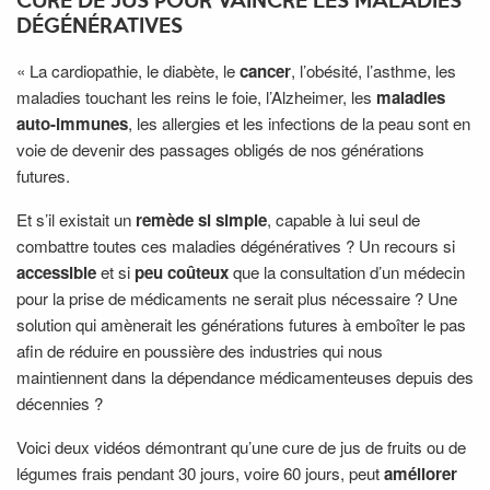
CURE DE JUS POUR VAINCRE LES MALADIES
DÉGÉNÉRATIVES
« La cardiopathie, le diabète, le
cancer
, l’obésité, l’asthme, les
maladies touchant les reins le foie, l’Alzheimer, les
maladies
auto-immunes
, les allergies et les infections de la peau sont en
voie de devenir des passages obligés de nos générations
futures.
Et s’il existait un
remède si simple
, capable à lui seul de
combattre toutes ces maladies dégénératives ? Un recours si
accessible
et si
peu coûteux
que la consultation d’un médecin
pour la prise de médicaments ne serait plus nécessaire ? Une
solution qui amènerait les générations futures à emboîter le pas
afin de réduire en poussière des industries qui nous
maintiennent dans la dépendance médicamenteuses depuis des
décennies ?
Voici deux vidéos démontrant qu’une cure de jus de fruits ou de
légumes frais pendant 30 jours, voire 60 jours, peut
améliorer