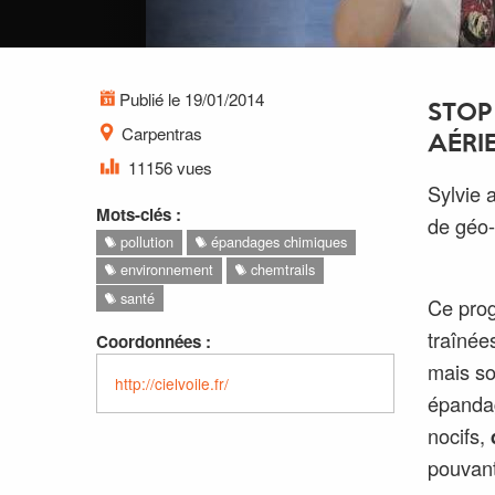
Publié le 19/01/2014
STOP
Carpentras
AÉRIE
11156 vues
Sylvie 
Mots-clés :
de géo-
pollution
épandages chimiques
environnement
chemtrails
santé
Ce prog
traînée
Coordonnées :
mais so
http://cielvoile.fr/
épandag
nocifs,
pouvant