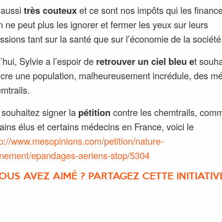
t aussi
très
couteux
et ce sont nos impôts qui les finance
 ne peut plus les ignorer et fermer les yeux sur leurs
ssions tant sur la santé que sur l’économie de la société
’hui, Sylvie a l’espoir de
retrouver un ciel bleu
e
t souha
cre une population, malheureusement incrédule, des mé
mtrails.
 souhaitez signer la
pétition
contre les chemtrails, comm
rtains élus et certains médecins en France, voici le
tp://www.mesopinions.com/petition/nature-
nnement/epandages-aeriens-stop/5304
OUS AVEZ AIMÉ ? PARTAGEZ CETTE INITIATIVE