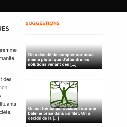
SUGGESTIONS
UES
ogramme
On a décidé de compter sur nous
manité.
même plutôt que d'attendre les
solutions venant des [...]
nt des
vion
s
ituants
On est tombé par accident sur une
ciété,
baleine prise dans un filet. On a
décidé de la [...]