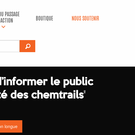
 DU PASSAGE
BOUTIQUE
NOUS SOUTENIR
’ACTION
d’informer le public
ité des chemtrails
'
on longue