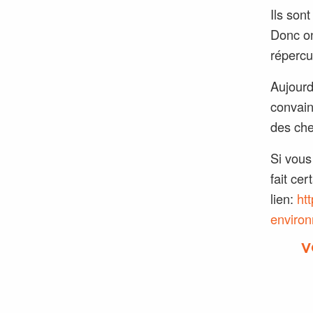
Ils son
Donc on
répercu
Aujourd
convain
des che
Si vous
fait ce
lien:
ht
enviro
V