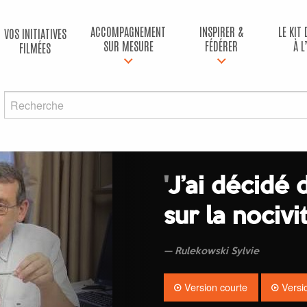
ACCOMPAGNEMENT
INSPIRER &
LE KIT
VOS INITIATIVES
SUR MESURE
FÉDÉRER
À L
FILMÉES
'
J’ai décidé 
sur la nociv
Rulekowski Sylvie
Version courte
Versi