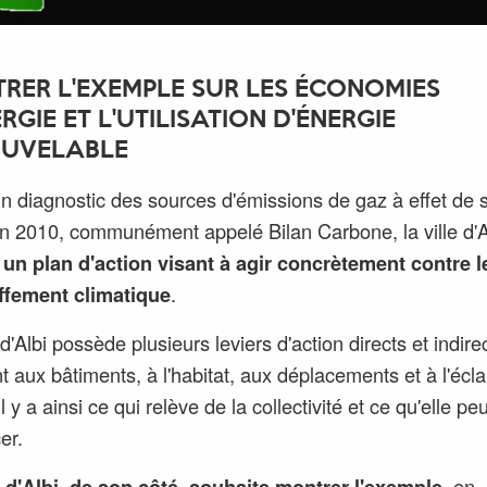
RER L'EXEMPLE SUR LES ÉCONOMIES
RGIE ET L'UTILISATION D'ÉNERGIE
UVELABLE
n diagnostic des sources d'émissions de gaz à effet de 
n 2010, communément appelé Bilan Carbone, la ville d'A
a
un plan d'action visant à agir concrètement contre l
ffement climatique
.
 d'Albi possède plusieurs leviers d'action directs et indire
t aux bâtiments, à l'habitat, aux déplacements et à l'écla
Il y a ainsi ce qui relève de la collectivité et ce qu'elle peu
er.
e d'Albi
, de son côté,
souhaite montrer l'exemple
, en