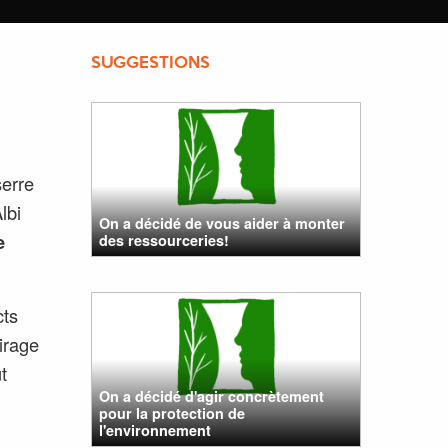
SUGGESTIONS
serre
lbi
On a décidé de vous aider à monter
e
des ressourceries!
cts
irage
t
On a décidé d'agir concrètement
pour la protection de
l'environnement