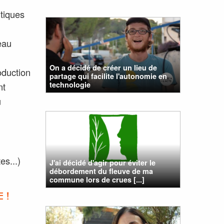
itiques
eau
On a décidé de créer un lieu de
oduction
partage qui facilite l'autonomie en
technologie
nt
u
es...)
J'ai décidé d'agir pour éviter le
débordement du fleuve de ma
commune lors de crues [...]
 !