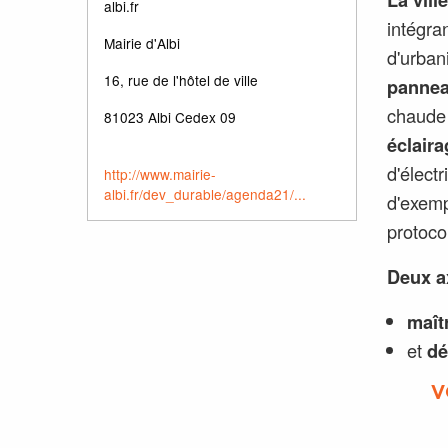
albi.fr
intégra
Mairie d'Albi
d'urban
16, rue de l'hôtel de ville
pannea
chaude 
81023 Albi Cedex 09
éclair
d'électr
http://www.mairie-
albi.fr/dev_durable/agenda21/...
d'exemp
protoco
Deux a
maît
et
dé
V