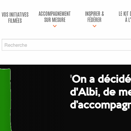
ACCOMPAGNEMENT
INSPIRER &
LE KIT
VOS INITIATIVES
SUR MESURE
FÉDÉRER
À L
FILMÉES
'
On a décidé,
d'Albi, de m
d’accompagn