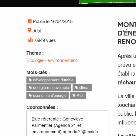
Publié le 16/04/2015
MONT
Albi
D'ÉNE
6949 vues
RENO
Thème :
Après u
Ecologie - environnement
prévu e
Mots-clés :
établir
développement durable
réchau
énergie renouvelable
climat
La ville
économie d'energie
Albi
touchan
Coordonnées :
public. 
Elue référente : Geneviève
influenc
Parmentier (Agenda 21 et
environnement) agenda21@mairie-
La vill