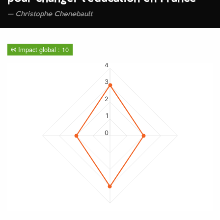
Christophe Chenebault
Impact global : 10
4
3
2
1
0