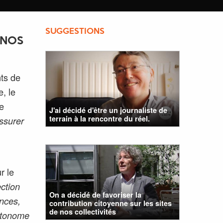
SUGGESTIONS
 NOS
ts de
e, le
de
J'ai décidé d'être un journaliste de
terrain à la rencontre du réel.
ssurer
r le
ection
On a décidé de favoriser la
ences,
contribution citoyenne sur les sites
de nos collectivités
autonome