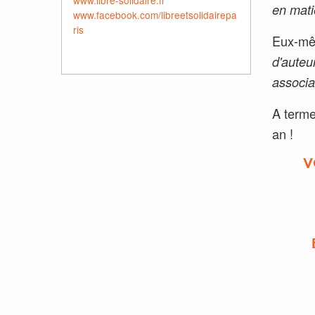
www.libre-solidaire.fr
en mati
www.facebook.com/libreetsolidairepa
ris
Eux-mêm
d'auteur
associa
A terme
an !
V