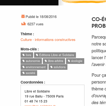
Publié le 18/08/2016
CO-É
6237 vues
PROB
Thème :
Parcequ
Culture - informations constructives
notre s
Mots-clés :
politiqu
livre
Editions Libre et Solidaire
lancer l
autonomie
libre-arbitre
écologie
l'avenir
environnement
solutions
société
Pour ça
personn
Coordonnées :
thème de
Libre et Solidaire
d'ouvra
19 rue Ballu - 75009 Paris
01 48 74 15 23
des tém