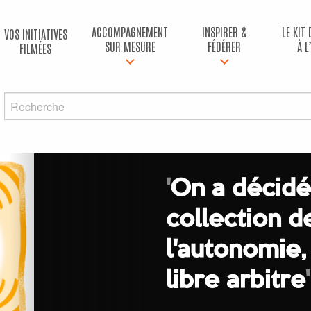
ACCOMPAGNEMENT
INSPIRER &
LE KIT
VOS INITIATIVES
SUR MESURE
FÉDÉRER
À L
FILMÉES
'
On a décidé
collection de
l'autonomie, 
libre arbitre
'