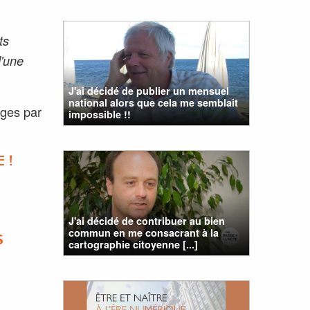
ts
d'une
J'ai décidé de publier un mensuel
national alors que cela me semblait
ages par
impossible !!
 !
J'ai décidé de contribuer au bien
commun en me consacrant à la
S
cartographie citoyenne [...]