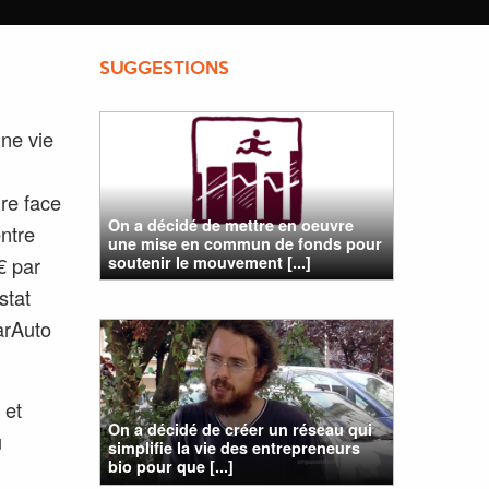
SUGGESTIONS
une vie
ire face
On a décidé de mettre en oeuvre
entre
une mise en commun de fonds pour
soutenir le mouvement [...]
€ par
stat
arAuto
 et
On a décidé de créer un réseau qui
u
simplifie la vie des entrepreneurs
bio pour que [...]