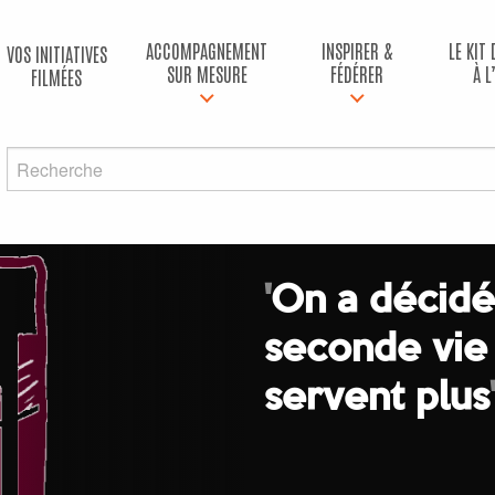
ACCOMPAGNEMENT
INSPIRER &
LE KIT
VOS INITIATIVES
SUR MESURE
FÉDÉRER
À L
FILMÉES
'
On a décidé
seconde vie 
servent plus