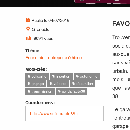
Publié le 04/07/2016
FAVO
Grenoble
Trouver
9094 vues
sociale
Thème :
auxquel
Economie - entreprise éthique
sans vé
Mots-clés :
urbain.
solidarité
insertion
autonomie
mois, u
gagage
voitures
réparation
que l'a
transmission
solidairauto38
38.
Coordonnées :
Le gara
http://www.solidarauto38.fr
l'entre
garage 