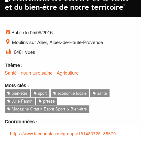
et du bien-être de notre territoire
'
Publié le 05/09/2016
Moulins sur Allier, Alpes-de-Haute-Provence
6481 vues
Thème :
Santé - nourriture saine - Agriculture
Mots-clés :
bien-être
sport
économie locale
santé
Julie Famin
presse
Magazine Gratuit Esprit Sport & Bien-être
Coordonnées :
https://www.facebook.com/groups/151480725188679...