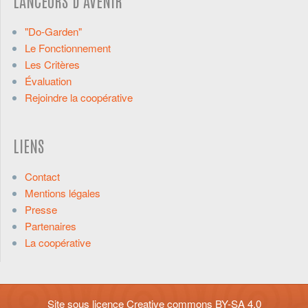
LANCEURS D'AVENIR
"Do-Garden"
Le Fonctionnement
Les Critères
Évaluation
Rejoindre la coopérative
LIENS
Contact
Mentions légales
Presse
Partenaires
La coopérative
Site sous licence
Creative commons BY-SA 4.0