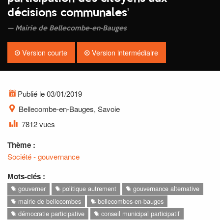
décisions communales
'
Mairie de Bellecombe-en-Bauges
Version courte
Version intermédiaire
Publié le 03/01/2019
Bellecombe-en-Bauges, Savoie
7812 vues
Thème :
Société - gouvernance
Mots-clés :
gouverner
politique autrement
gouvernance alternative
mairie de bellecombes
bellecombes-en-bauges
démocratie participative
conseil municipal participatif