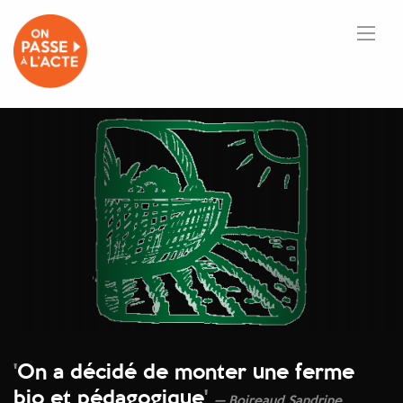
'
On a décidé de monter une ferme
bio et pédagogique
'
Boireaud Sandrine