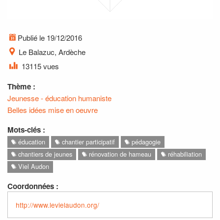
Publié le 19/12/2016
Le Balazuc, Ardèche
13115 vues
Thème :
Jeunesse - éducation humaniste
Belles idées mise en oeuvre
Mots-clés :
éducation
chantier participatif
pédagogie
chantiers de jeunes
rénovation de hameau
réhabiliation
Viel Audon
Coordonnées :
http://www.levielaudon.org/