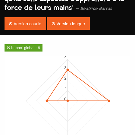
force de leurs mains
'
Béatrice Barras
Version courte
Version longue
Impact global : 9
4
3
2
1
0