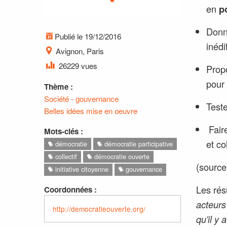
en
p
Donn
Publié le 19/12/2016
inédi
Avignon, Paris
26229 vues
Propo
pour
Thème :
Société - gouvernance
Test
Belles idées mise en oeuvre
Fair
Mots-clés :
et co
démocratie
démocratie participative
collectif
démocratie ouverte
(source
initiative citoyenne
gouvernance
Les rés
Coordonnées :
acteurs
http://democratieouverte.org/
qu'il y