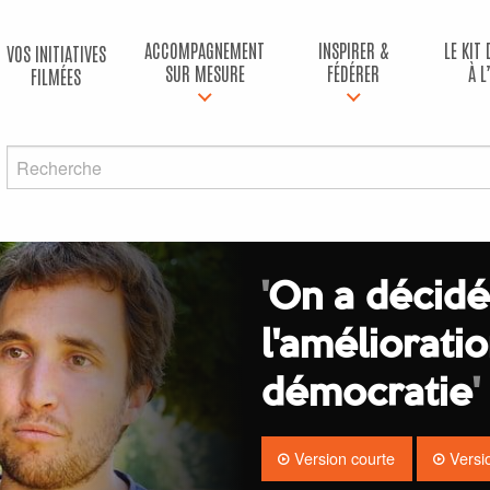
ACCOMPAGNEMENT
INSPIRER &
LE KIT
VOS INITIATIVES
SUR MESURE
FÉDÉRER
À L
FILMÉES
'
On a décidé
l'améliorati
démocratie
'
Version courte
Versio