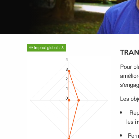
Impact global : 8
TRAN
4
Pour pl
3
amélior
2
s'engag
1
Les obje
0
Rep
les
i
Perm