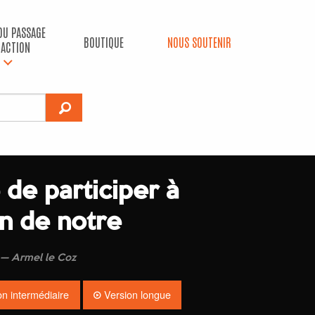
 DU PASSAGE
BOUTIQUE
NOUS SOUTENIR
’ACTION
 de participer à
on de notre
Armel le Coz
n intermédiaire
Version longue