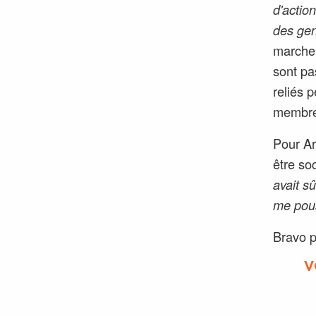
d'actio
des gen
marche 
sont pa
reliés 
membres 
Pour Ar
être soc
avait s
me pous
Bravo po
V