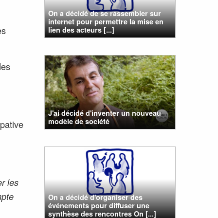
On a décidé de se rassembler sur
internet pour permettre la mise en
es
lien des acteurs [...]
des
J'ai décidé d'inventer un nouveau
modèle de société
ipative
r les
mpte
On a décidé d'organiser des
événements pour diffuser une
synthèse des rencontres On [...]