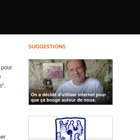
SUGGESTIONS
f pour
e
e".
On a décidé d'utiliser internet pour
que ça bouge autour de nous.
ner