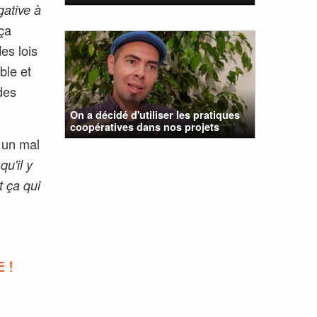
gative à
ça
es lois
ble et
des
On a décidé d'utiliser les pratiques
coopératives dans nos projets
à un mal
u'il y
t ça qui
 !