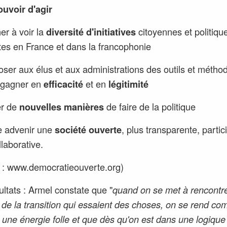
ouvoir d'agir
er à voir la
diversité d'initiatives
citoyennes et politiqu
tes en France et dans la francophonie
ser aux élus et aux administrations des outils et métho
 gagner en
efficacité
et en
légitimité
er de
nouvelles manières
de faire de la politique
e advenir une
société ouverte
, plus transparente, partic
llaborative.
 : www.democratieouverte.org)
ultats : Armel constate que "
quand on se met à rencontre
 de la transition qui essaient des choses, on se rend co
 a une énergie folle et que dès qu'on est dans une logique