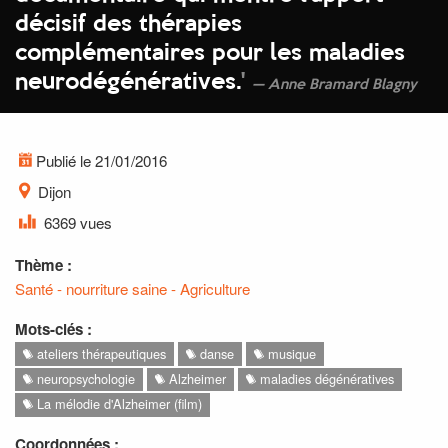
décisif des thérapies
complémentaires pour les maladies
neurodégénératives.
'
Anne Bramard Blagny
Publié le 21/01/2016
Dijon
6369 vues
Thème :
Santé - nourriture saine - Agriculture
Mots-clés :
ateliers thérapeutiques
danse
musique
neuropsychologie
Alzheimer
maladies dégénératives
La mélodie d'Alzheimer (film)
Coordonnées :