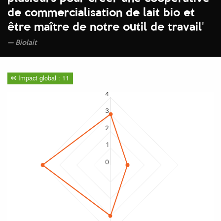
de commercialisation de lait bio et
être maître de notre outil de travail
'
Biolait
Impact global : 11
4
3
2
1
0