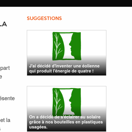
SUGGESTIONS
LA
J'ai décidé d'inventer une éolienne
 part
qui produit l'énergie de quatre !
e
résente
On a décidé de s'éclairer au solaire
et la
grâce à nos bouteilles en plastiques
usagées.
s