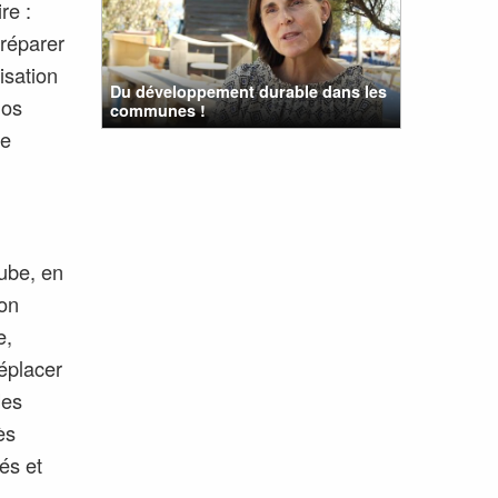
re :
 réparer
isation
Du développement durable dans les
nos
communes !
ce
ube, en
ion
e,
déplacer
des
ès
és et