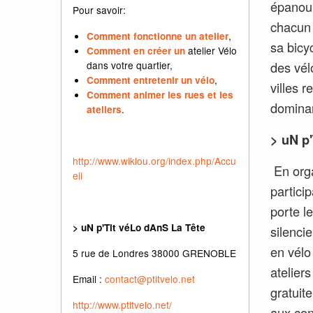
épanoui
Pour savoir:
chacun 
,
Comment fonctionne un atelier
sa bicyc
atelier Vélo
Comment en créer un
dans votre quartier,
des vél
,
Comment entretenir un vélo
villes 
Comment animer les rues et les
dominan
.
ateliers
>
uN p'
http://www.wiklou.org/index.php/Accu
En org
eil
partici
porte l
>
uN p'Tit véLo dAnS La Tête
silenci
en vélo 
5 rue de Londres 38000 GRENOBLE
atelier
Email :
contact@ptitvelo.net
gratuit
http://www.ptitvelo.net/
aux con