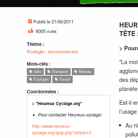
Publié le 21/06/2011
HEUR
8005 vues
TÊTE 
Thème :
> Pourq
Ecologie - environnement
"La moi
Mots-clés :
agglomé
Vélo
Transport
Réseau
des dép
Ecologie
Savoir
planète
Coordonnées :
Est-il 
> "Heureux Cyclage.org"
l’usage 
Pour contacter Heureux-cyclage:
Au ni
http://www.heureux-
cyclage.org/spip.php?article15
pollu