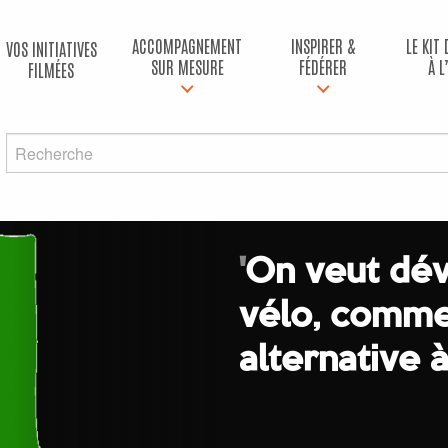
ACCOMPAGNEMENT
INSPIRER &
LE KIT
VOS INITIATIVES
SUR MESURE
FÉDÉRER
À L
FILMÉES
'
On veut dév
vélo, comme
alternative à