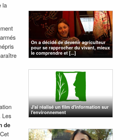
 la
ement
s armés
On a décidé de devenir agriculteur
mépris
pour se rapprocher du vivant, mieux
le comprendre et [...]
paraître
ation
J'ai réalisé un film d'information sur
l'environnement
. Les
n de
 Cet