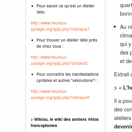
quart
Pour savoir ce qu'est un Atelier
Vélo:
bonn
http://www.heureux-
Au n
cyclage.org/spip.php?rubrique7
clima
Pour trouver un Atelier Vélo près
qui y
de chez vous :
des p
http://www.heureux-
et de
cyclage.org/spip.php?article25
Extrait 
Pour connaître les manifestations
cyclistes et autres "vélorutions"! :
> « L'
http://www.heureux-
cyclage.org/spip.php?rubrique5
Il a pou
des con
atelier
> Wiklou, le wiki des ateliers Vélos
deveni
francophones