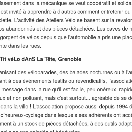
ssement dans la mécanique se veut coopératif et solidai
est invité à apprendre à d'autres comment entretenir ou
lette. L'activité des Ateliers Vélo se basent sur la revalor
os abandonnés et des pièces détachées. Les caves de 
regorgent de vélos depuis que l'automobile a pris une pla
te dans les rues.
Tit véLo dAnS La Tête, Grenoble
anisant des véloparades, des balades nocturnes ou à l'a
pant à des événements festifs ou revendicatifs, l'associat
e message dans la rue qu'il est f
acile, peu onéreux, rapid
eux et non polluant, mais c'est surtout... agréable de se 
dans la ville !
L'association propose aussi depuis 1994 
s d'heureux-cyclage dans lesquels ses adhérents ont acc
ement à un stock de pièces détachées, à des outils adapt
seils de nos salariés et bénévoles.