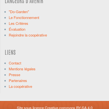
LANCEURS D'AVENIR
"Do-Garden"
Le Fonctionnement
Les Critères
Évaluation
Rejoindre la coopérative
LIENS
Contact
Mentions légales
Presse
Partenaires
La coopérative
Site sous licence
Creative commons BY-SA 4.0