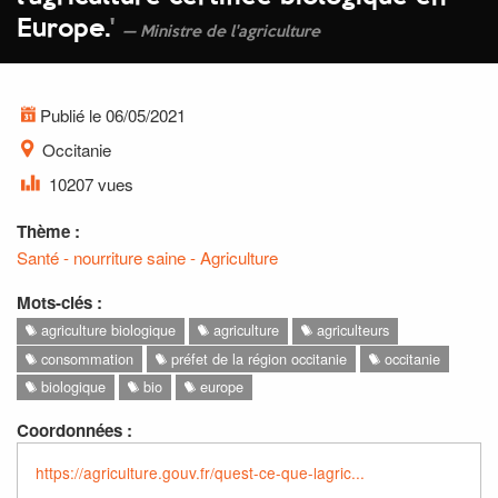
Europe.
'
Ministre de l'agriculture
Publié le 06/05/2021
Occitanie
10207 vues
Thème :
Santé - nourriture saine - Agriculture
Mots-clés :
agriculture biologique
agriculture
agriculteurs
consommation
préfet de la région occitanie
occitanie
biologique
bio
europe
Coordonnées :
https://agriculture.gouv.fr/quest-ce-que-lagric...