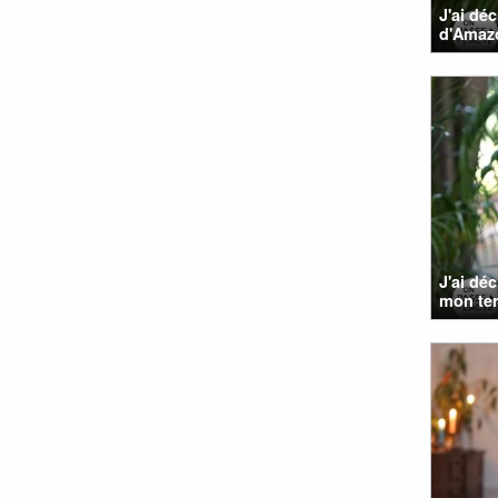
J'ai dé
d'Amazo
J'ai dé
mon terr