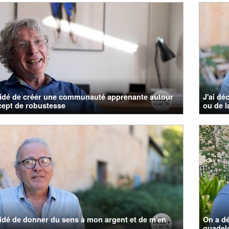
cidé de créer une communauté apprenante autour
J'ai dé
cept de robustesse
ou de la
cidé de donner du sens à mon argent et de m'en
On a dé
guadelo