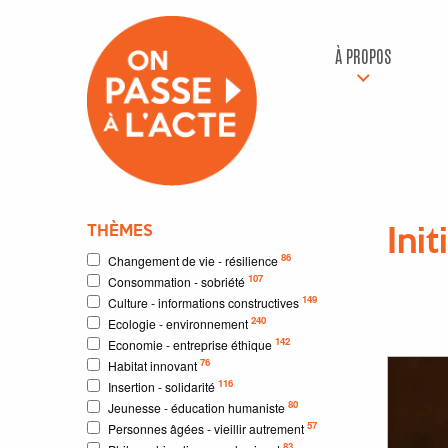
À PROPOS
THÈMES
Init
86
Changement de vie - résilience
107
Consommation - sobriété
1466
149
Culture - informations constructives
240
Ecologie - environnement
142
Economie - entreprise éthique
76
Habitat innovant
116
Insertion - solidarité
80
Jeunesse - éducation humaniste
57
Personnes âgées - vieillir autrement
83