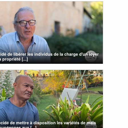
cidé de libérer les individus de la charge d'un loyer
 propriété [...]
cidé de mettre à disposition les variétés de maïs
upéennes aux [...]