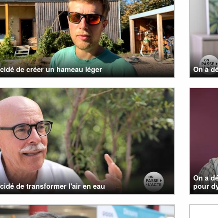
cidé de créer un hameau léger
On a dé
On a dé
cidé de transformer l'air en eau
pour d