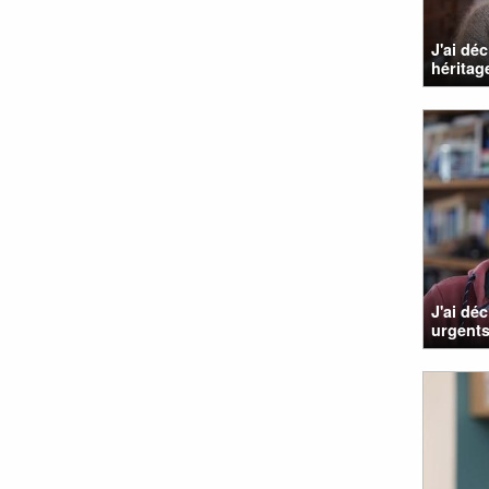
J'ai dé
héritage
J'ai dé
urgents