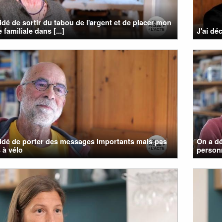
cidé de sortir du tabou de l'argent et de placer mon
 familiale dans [...]
J'ai dé
cidé de porter des messages importants mais pas
On a dé
 à vélo
personn