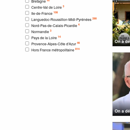
Bretagne
3
Centre-Val de Loire
108
Ile-de-France
288
Languedoc-Roussillon-Midi-Pyrénées
4
Nord-Pas-de-Calais-Picardie
3
Normandie
14
Pays de la Loire
On a dé
46
Provence-Alpes-Côte d'Azur
814
Hors France métropolitaine
On a dé