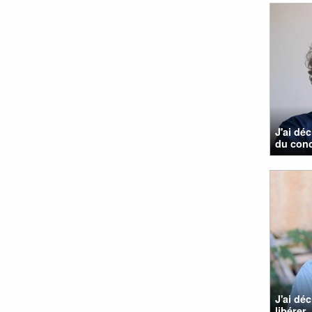
J'ai dé
du con
J'ai dé
libérer