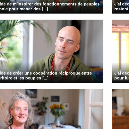
cidé de m'inspirer des fonctionnements de peuples
J'ai dé
nie pour mener des [...]
restent 
cidé de créer une coopération réciproque entre
J'ai dé
itoire et les peuples [...]
pour lut