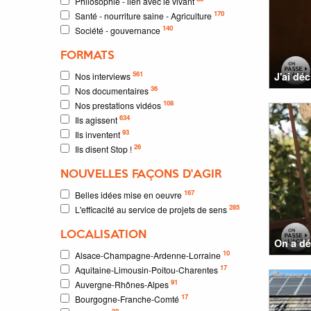
Philosophie - lien avec le vivant
170
Santé - nourriture saine - Agriculture
140
Société - gouvernance
FORMATS
561
J'ai dé
Nos interviews
36
Nos documentaires
108
Nos prestations vidéos
634
Ils agissent
93
Ils inventent
26
Ils disent Stop !
NOUVELLES FAÇONS D'AGIR
167
Belles idées mise en oeuvre
285
L'efficacité au service de projets de sens
LOCALISATION
On a dé
10
Alsace-Champagne-Ardenne-Lorraine
17
Aquitaine-Limousin-Poitou-Charentes
91
Auvergne-Rhônes-Alpes
17
Bourgogne-Franche-Comté
32