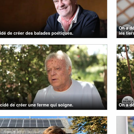
On a dé
cidé de créer des balades poétiques.
les tier
cidé de créer une ferme qui soigne.
On a dé