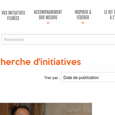
ACCOMPAGNEMENT
INSPIRER &
LE KIT
VOS INITIATIVES
SUR MESURE
FÉDÉRER
À L
FILMÉES
herche d'initiatives
ltats
Trier par :
(s) pour
"101"
et
"actions"
et
"concrètes"
et
"
: