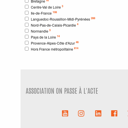
Bretagne
3
Centre-Val de Loire
108
Ile-de-France
288
Languedoc-Roussillon-Midi-Pyrénées
4
Nord-Pas-de-Calais-Picardie
3
Normandie
14
Pays de la Loire
46
Provence-Alpes-Côte d'Azur
814
Hors France métropolitaine
ASSOCIATION ON PASSE À L'ACTE