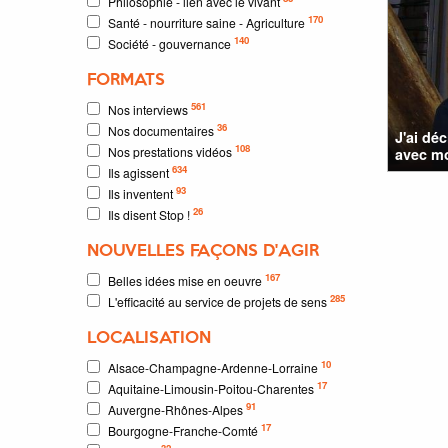
Philosophie - lien avec le vivant
170
Santé - nourriture saine - Agriculture
140
Société - gouvernance
FORMATS
561
Nos interviews
36
Nos documentaires
J'ai dé
108
Nos prestations vidéos
avec mon
634
Ils agissent
93
Ils inventent
26
Ils disent Stop !
NOUVELLES FAÇONS D'AGIR
167
Belles idées mise en oeuvre
285
L'efficacité au service de projets de sens
LOCALISATION
10
Alsace-Champagne-Ardenne-Lorraine
17
Aquitaine-Limousin-Poitou-Charentes
91
Auvergne-Rhônes-Alpes
17
Bourgogne-Franche-Comté
32