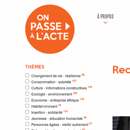
À PROPOS
THÈMES
Rec
86
Changement de vie - résilience
107
Consommation - sobriété
1
résu
149
Culture - informations constructives
240
Ecologie - environnement
142
Economie - entreprise éthique
Résultat
76
Habitat innovant
"réaliser
116
Insertion - solidarité
80
Jeunesse - éducation humaniste
57
Personnes âgées - vieillir autrement
83