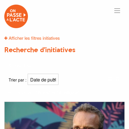
Afficher les filtres initiatives
Recherche d'initiatives
4
résultats
Trier par :
Résultat(s) pour
"Boris"
et
"Aubligine"
: