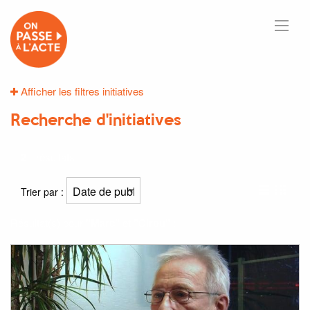
Afficher les filtres initiatives
Recherche d'initiatives
2
résultats
Trier par :
Résultat(s) pour
"Marc"
et
"Cirou"
: