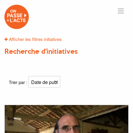
Afficher les filtres initiatives
Recherche d'initiatives
1
résultats
Trier par :
Résultat(s) pour
"Olivier"
et
"Rognon"
: