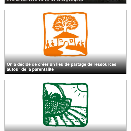
On a décidé de créer un lieu de partage de ressources
autour de la parentalité