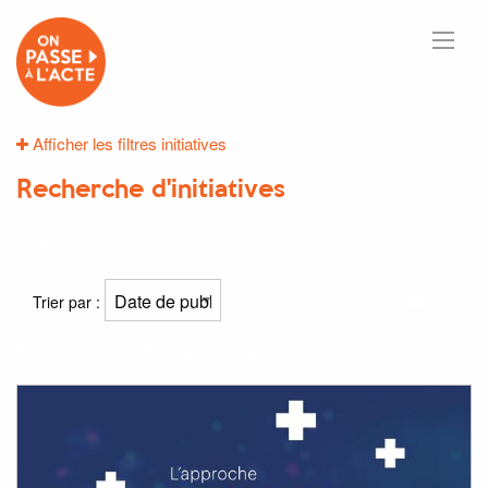
Afficher les filtres initiatives
Recherche d'initiatives
29
résultats
Trier par :
Résultat(s) pour
"Partage"
et
"savoirs"
: