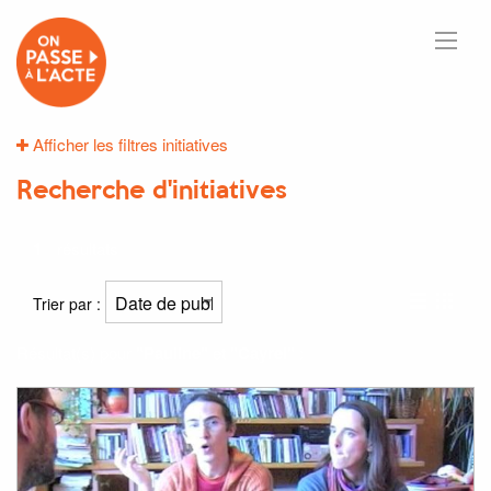
Afficher les filtres initiatives
Recherche d'initiatives
1
résultats
Trier par :
Résultat(s) pour
"Pauline"
et
"Cayrel"
: