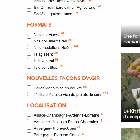
Philosophie - lien avec le vivant
170
Santé - nourriture saine - Agriculture
140
Société - gouvernance
FORMATS
561
Nos interviews
Une for
36
Nos documentaires
réchauff
108
Nos prestations vidéos
634
Ils agissent
93
Ils inventent
26
Ils disent Stop !
NOUVELLES FAÇONS D'AGIR
167
Belles idées mise en oeuvre
285
L'efficacité au service de projets de sens
LOCALISATION
Le Kit 
10
Alsace-Champagne-Ardenne-Lorraine
d'accep
17
Aquitaine-Limousin-Poitou-Charentes
91
Auvergne-Rhônes-Alpes
17
Bourgogne-Franche-Comté
32