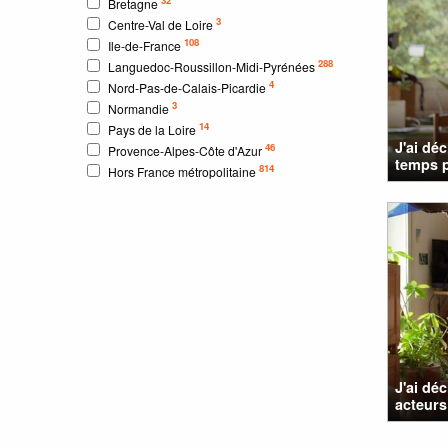
Bretagne
3
Centre-Val de Loire
108
Ile-de-France
288
Languedoc-Roussillon-Midi-Pyrénées
4
Nord-Pas-de-Calais-Picardie
3
Normandie
14
Pays de la Loire
J'ai dé
46
Provence-Alpes-Côte d'Azur
temps p
814
Hors France métropolitaine
J'ai dé
acteurs