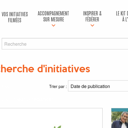
ACCOMPAGNEMENT
INSPIRER &
LE KIT
VOS INITIATIVES
SUR MESURE
FÉDÉRER
À L
FILMÉES
herche d'initiatives
ltats
Trier par :
(s) pour
"Tela"
et
"Botanica"
: