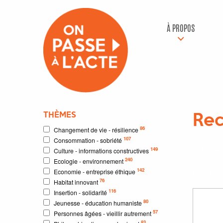
À PROPOS
THÈMES
Rec
86
Changement de vie - résilience
107
Consommation - sobriété
7
résu
149
Culture - informations constructives
240
Ecologie - environnement
142
Economie - entreprise éthique
Résultat
76
Habitat innovant
116
Insertion - solidarité
80
Jeunesse - éducation humaniste
57
Personnes âgées - vieillir autrement
83