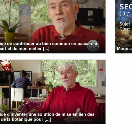
cidé de contribuer au bien commun en passant à
artiel de mon métier [...]
Mooc s
cidé d'inventer une solution de mise en lien des
 de la botanique pour [...]