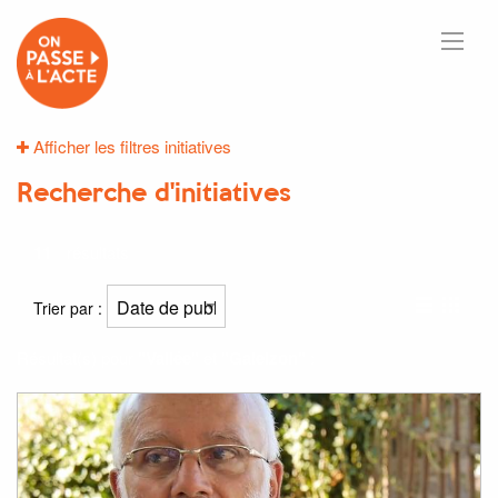
Afficher les filtres initiatives
Recherche d'initiatives
11
résultats
Trier par :
Résultat(s) pour
"Vallée"
et
"Galeizon"
: