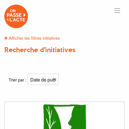
Afficher les filtres initiatives
Recherche d'initiatives
5
résultats
Trier par :
Résultat(s) pour
"agir"
et
"localement"
: