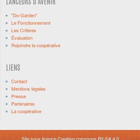
LANCEURS D'AVENIR
"Do-Garden"
Le Fonctionnement
Les Critères
Évaluation
Rejoindre la coopérative
LIENS
Contact
Mentions légales
Presse
Partenaires
La coopérative
Site sous licence
Creative commons BY-SA 4.0