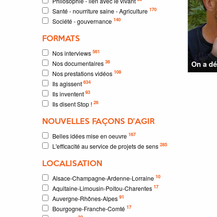
Philosophie - lien avec le vivant
170
Santé - nourriture saine - Agriculture
140
Société - gouvernance
FORMATS
561
Nos interviews
36
Nos documentaires
On a dé
108
Nos prestations vidéos
634
Ils agissent
93
Ils inventent
26
Ils disent Stop !
NOUVELLES FAÇONS D'AGIR
167
Belles idées mise en oeuvre
285
L'efficacité au service de projets de sens
LOCALISATION
10
Alsace-Champagne-Ardenne-Lorraine
17
Aquitaine-Limousin-Poitou-Charentes
91
Auvergne-Rhônes-Alpes
17
Bourgogne-Franche-Comté
32