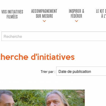
ACCOMPAGNEMENT
INSPIRER &
LE KIT
VOS INITIATIVES
SUR MESURE
FÉDÉRER
À L
FILMÉES
herche d'initiatives
ltats
Trier par :
(s) pour
"désintoxication"
et
"langue"
et
"bois"
: