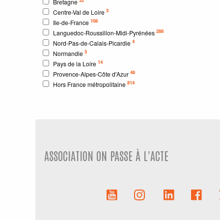
Bretagne
3
Centre-Val de Loire
108
Ile-de-France
288
Languedoc-Roussillon-Midi-Pyrénées
4
Nord-Pas-de-Calais-Picardie
3
Normandie
14
Pays de la Loire
46
Provence-Alpes-Côte d'Azur
814
Hors France métropolitaine
ASSOCIATION ON PASSE À L'ACTE