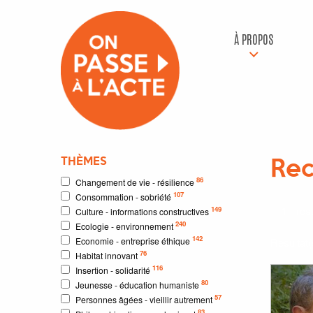
À PROPOS
THÈMES
Rec
86
Changement de vie - résilience
107
Consommation - sobriété
1
résu
149
Culture - informations constructives
240
Ecologie - environnement
142
Economie - entreprise éthique
Résultat
76
Habitat innovant
116
Insertion - solidarité
80
Jeunesse - éducation humaniste
57
Personnes âgées - vieillir autrement
83