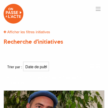
Afficher les filtres initiatives
Recherche d'initiatives
1
résultats
Trier par :
Résultat(s) pour
"forum"
et
"des"
et
"usages"
et
"coopératifs"
: