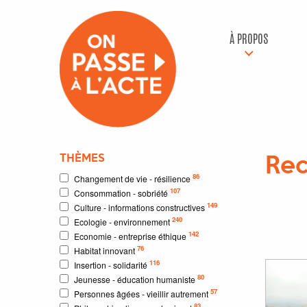
À PROPOS
THÈMES
Rec
86
Changement de vie - résilience
107
Consommation - sobriété
5
résu
149
Culture - informations constructives
240
Ecologie - environnement
142
Economie - entreprise éthique
Résultat
76
Habitat innovant
116
Insertion - solidarité
80
Jeunesse - éducation humaniste
57
Personnes âgées - vieillir autrement
83