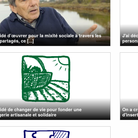
cidé d’œuvrer pour la mixité sociale à travers les
J'ai dé
partagés, ce [...]
personn
cidé de changer de vie pour fonder une
On a cr
erie artisanale et solidaire
d'insert