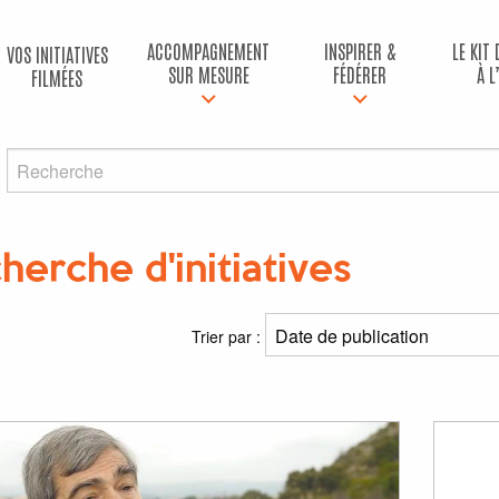
ACCOMPAGNEMENT
INSPIRER &
LE KIT
VOS INITIATIVES
SUR MESURE
FÉDÉRER
À L
FILMÉES
herche d'initiatives
ltats
Trier par :
(s) pour
"insertion"
et
"professionnelle"
: