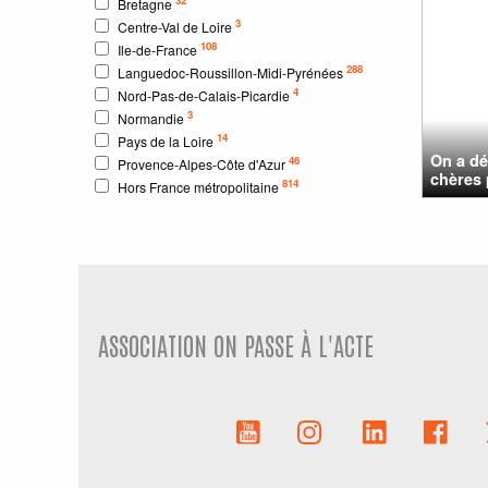
Bretagne
3
Centre-Val de Loire
108
Ile-de-France
288
Languedoc-Roussillon-Midi-Pyrénées
4
Nord-Pas-de-Calais-Picardie
3
Normandie
14
Pays de la Loire
On a dé
46
Provence-Alpes-Côte d'Azur
chères 
814
Hors France métropolitaine
ASSOCIATION ON PASSE À L'ACTE