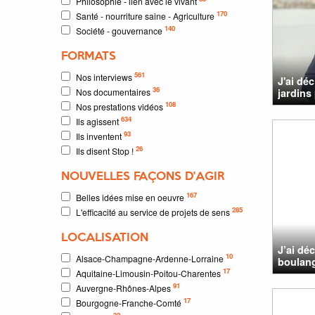
Philosophie - lien avec le vivant
170
Santé - nourriture saine - Agriculture
140
Société - gouvernance
FORMATS
561
Nos interviews
J'ai dé
36
Nos documentaires
jardins 
108
Nos prestations vidéos
634
Ils agissent
93
Ils inventent
26
Ils disent Stop !
NOUVELLES FAÇONS D'AGIR
167
Belles idées mise en oeuvre
285
L'efficacité au service de projets de sens
LOCALISATION
J’ai dé
10
Alsace-Champagne-Ardenne-Lorraine
boulang
17
Aquitaine-Limousin-Poitou-Charentes
91
Auvergne-Rhônes-Alpes
17
Bourgogne-Franche-Comté
32