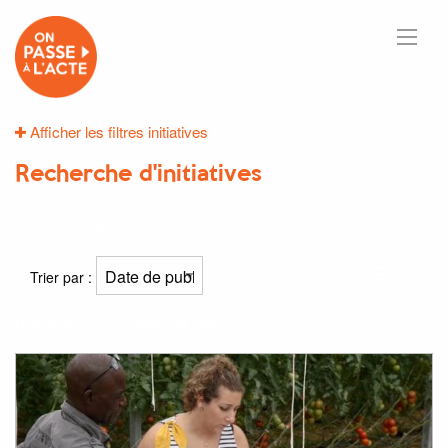
Afficher les filtres initiatives
Recherche d'initiatives
3
résultats
Trier par :
Résultat(s) pour
"label"
et
"bio"
: