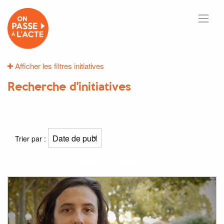
Afficher les filtres initiatives
Recherche d'initiatives
1
résultats
Trier par :
Résultat(s) pour
"modèles"
et
"inspirants"
: