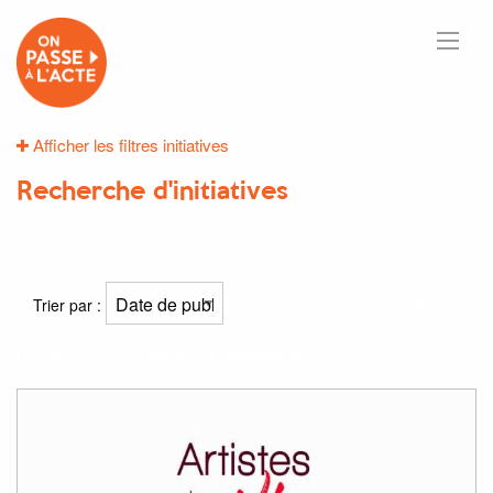
Afficher les filtres initiatives
Recherche d'initiatives
1
résultats
Trier par :
Résultat(s) pour
"pierre"
et
"westelynck"
: