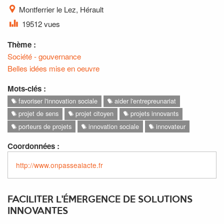
Montferrier le Lez, Hérault
19512 vues
Thème :
Société - gouvernance
Belles idées mise en oeuvre
Mots-clés :
favoriser l'innovation sociale
aider l'entrepreunariat
projet de sens
projet citoyen
projets innovants
porteurs de projets
innovation sociale
innovateur
Coordonnées :
http://www.onpassealacte.fr
FACILITER L'ÉMERGENCE DE SOLUTIONS
INNOVANTES