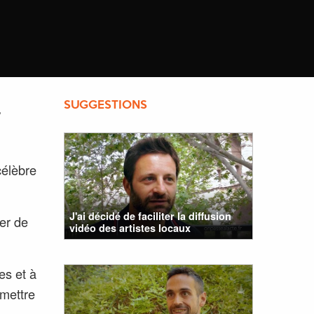
SUGGESTIONS
T
célèbre
J'ai décidé de faciliter la diffusion
ier de
vidéo des artistes locaux
es et à
smettre