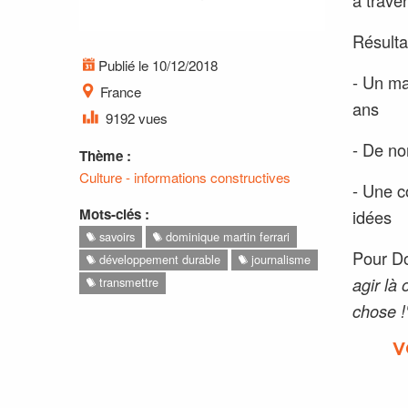
à trave
Résulta
Publié le 10/12/2018
- Un ma
France
ans
9192 vues
- De no
Thème :
Culture - informations constructives
- Une c
Mots-clés :
idées
savoirs
dominique martin ferrari
Pour D
développement durable
journalisme
agir là
transmettre
chose !
V