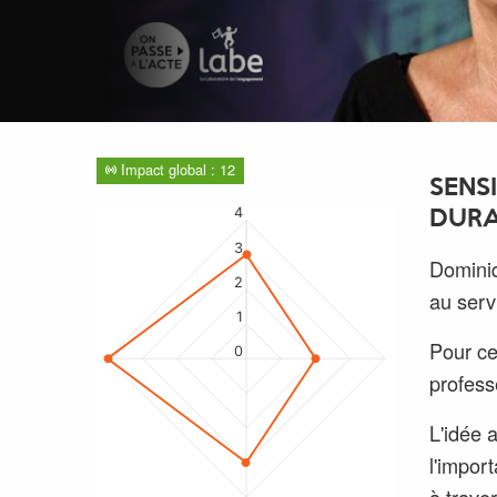
Impact global : 12
SENS
4
DURA
3
Dominiq
2
au serv
1
Pour ce
0
profess
L'idée 
l'impor