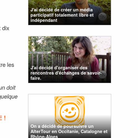
J'ai décidé de créer un média
participatif totalement libre et
indépendant
 dix
re les
J'ai décidé d'organiser des
rencontres d'échanges de savoir-
faire.
un doit
 quelque
 !
On a décidé de poursuivre un
AlterTour en Occitanie, Catalogne et
Rhône-Alpes