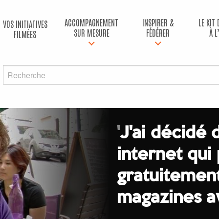
ACCOMPAGNEMENT
INSPIRER &
LE KIT
VOS INITIATIVES
SUR MESURE
FÉDÉRER
À L
FILMÉES
'
J'ai décidé 
internet qui
gratuitement
magazines av