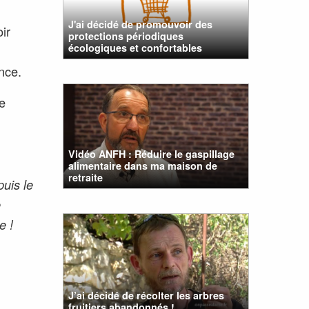
J'ai décidé de promouvoir des
ir
protections périodiques
écologiques et confortables
nce.
se
Vidéo ANFH : Réduire le gaspillage
alimentaire dans ma maison de
retraite
uis le
e
e !
J’ai décidé de récolter les arbres
fruitiers abandonnés !