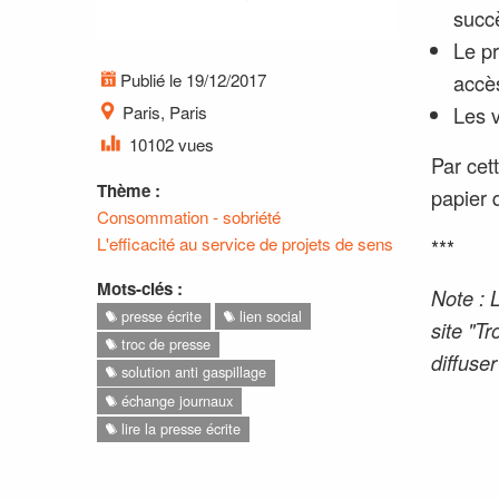
succ
Le pr
Publié le 19/12/2017
accè
Paris, Paris
Les v
10102 vues
Par cett
Thème :
papier q
Consommation - sobriété
L'efficacité au service de projets de sens
***
Mots-clés :
Note : 
presse écrite
lien social
site "T
troc de presse
diffuser
solution anti gaspillage
échange journaux
lire la presse écrite