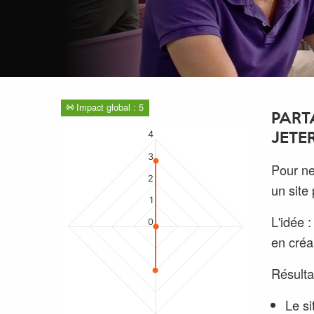
Impact global : 5
PART
4
JETE
3
Pour ne
2
un site
1
L'idée 
0
en créan
Résulta
Le si