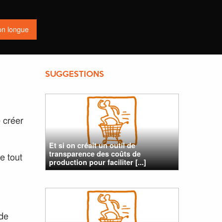
on longue
SUGGESTIONS
 créer
Et si on créait un outil de
transparence des coûts de
e tout
production pour faciliter [...]
 de